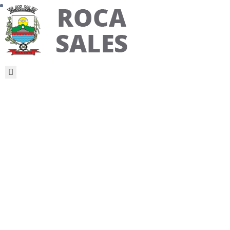
PÁGINA
INICIAL
MUNICÍPIO
SECRETARIAS
INFORMAÇÕES
NOTÍCIAS
PUBLICAÇÕES
LEGAIS
Processo Seletivo
OUVIDORIA
Simplificado Para
O Cargo De