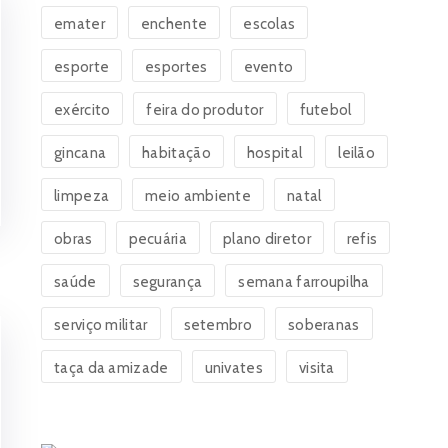
emater
enchente
escolas
esporte
esportes
evento
exército
feira do produtor
futebol
gincana
habitação
hospital
leilão
limpeza
meio ambiente
natal
obras
pecuária
plano diretor
refis
saúde
segurança
semana farroupilha
serviço militar
setembro
soberanas
taça da amizade
univates
visita