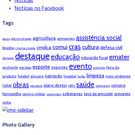
Notícias
Notícias no Facebook
Tags
assistência social
agricultura
artesanato
aasca
administração
cras
cultura
comui
cmdca
defesa civil
Brasília
chama crioula
destaque
educação
emater
educação fiscal
dengue
evento
esporte
esportes
enchente
escolas
feira do
exército
limpeza
habitação
produtor
futebol
gincana
hospital
meio ambiente
leilão
saúde
obras
natal
plano diretor
semana
refis
pecuária
segurança
soberanas
univates
farroupilha
taça da amizade
serviço militar
setembro
visita
Photo Gallery