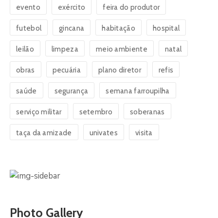
evento
exército
feira do produtor
futebol
gincana
habitação
hospital
leilão
limpeza
meio ambiente
natal
obras
pecuária
plano diretor
refis
saúde
segurança
semana farroupilha
serviço militar
setembro
soberanas
taça da amizade
univates
visita
Photo Gallery