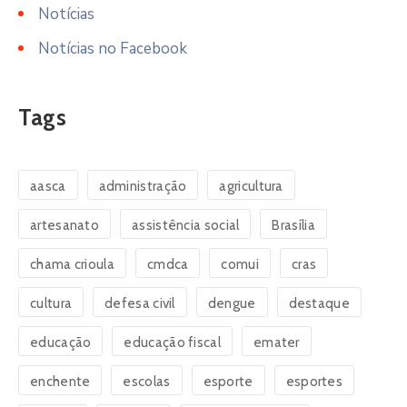
Notícias
Notícias no Facebook
Tags
aasca
administração
agricultura
artesanato
assistência social
Brasília
chama crioula
cmdca
comui
cras
cultura
defesa civil
dengue
destaque
educação
educação fiscal
emater
enchente
escolas
esporte
esportes