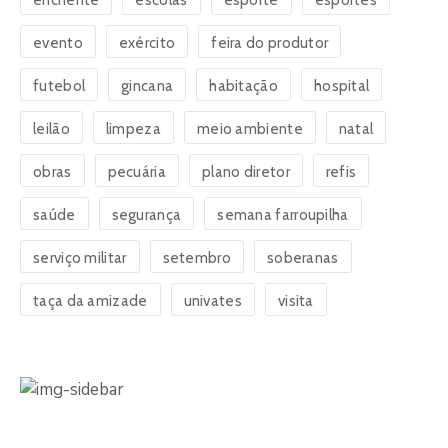
enchente
escolas
esporte
esportes
evento
exército
feira do produtor
futebol
gincana
habitação
hospital
leilão
limpeza
meio ambiente
natal
obras
pecuária
plano diretor
refis
saúde
segurança
semana farroupilha
serviço militar
setembro
soberanas
taça da amizade
univates
visita