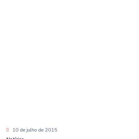
EMATER/RS
ASCAR
Home
Notícias
Oficina Fitoterapia Animal – EMATER/RS
ASCAR
10 de julho de 2015