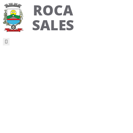
PÁGINA
INICIAL
MUNICÍPIO
SECRETARIAS
INFORMAÇÕES
NOTÍCIAS
PUBLICAÇÕES
LEGAIS
Oficina
OUVIDORIA
Fitoterapia
Animal –