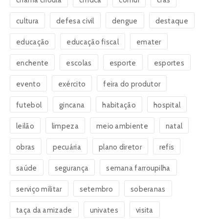
chama crioula
cmdca
comui
cras
cultura
defesa civil
dengue
destaque
educação
educação fiscal
emater
enchente
escolas
esporte
esportes
evento
exército
feira do produtor
futebol
gincana
habitação
hospital
leilão
limpeza
meio ambiente
natal
obras
pecuária
plano diretor
refis
saúde
segurança
semana farroupilha
serviço militar
setembro
soberanas
taça da amizade
univates
visita