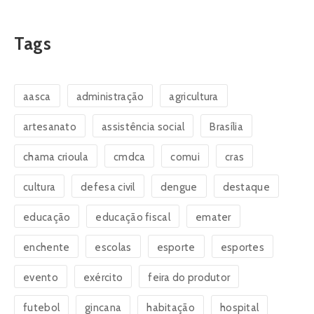
Tags
aasca
administração
agricultura
artesanato
assistência social
Brasília
chama crioula
cmdca
comui
cras
cultura
defesa civil
dengue
destaque
educação
educação fiscal
emater
enchente
escolas
esporte
esportes
evento
exército
feira do produtor
futebol
gincana
habitação
hospital