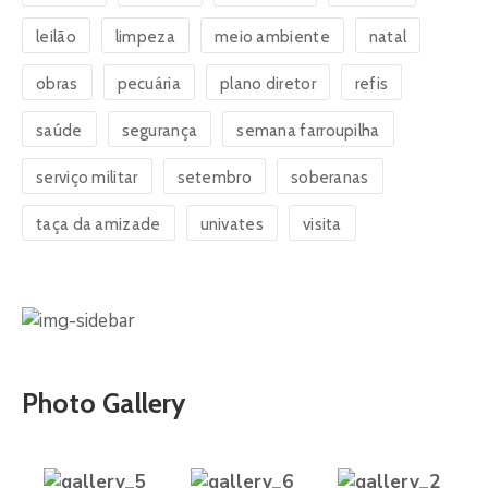
leilão
limpeza
meio ambiente
natal
obras
pecuária
plano diretor
refis
saúde
segurança
semana farroupilha
serviço militar
setembro
soberanas
taça da amizade
univates
visita
Photo Gallery