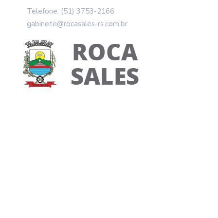
Telefone: (51) 3753-2166
gabinete@rocasales-rs.com.br
Emater/ASCAR Rea
Sementes E Mudas
Home
Notícias
Emater/ASCAR realiza projeto