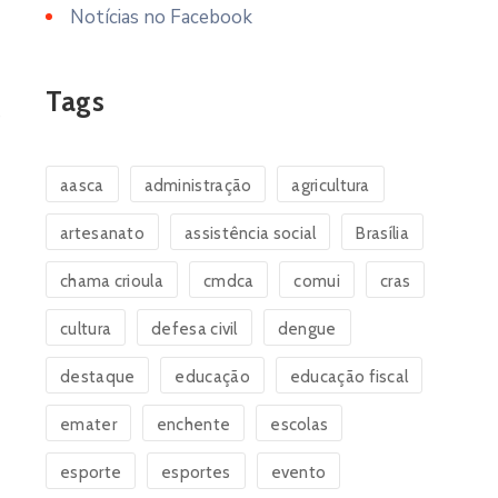
Notícias no Facebook
Tags
e
aasca
administração
agricultura
artesanato
assistência social
Brasília
chama crioula
cmdca
comui
cras
cultura
defesa civil
dengue
destaque
educação
educação fiscal
emater
enchente
escolas
esporte
esportes
evento