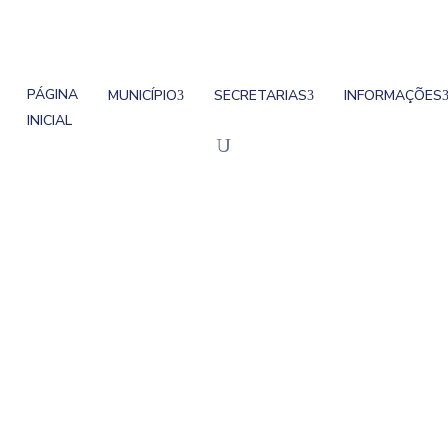
PÁGINA
MUNICÍPIO
SECRETARIAS
INFORMAÇÕES
INICIAL
liza Projeto De Int
 Crioulas
 de intercâmbio de sementes e mudas crioulas