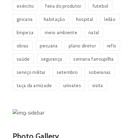
exército
feira do produtor
futebol
gincana
habitação
hospital
leilão
limpeza
meio ambiente
natal
obras
pecuária
plano diretor
refis
saúde
segurança
semana farroupilha
serviço militar
setembro
soberanas
taça da amizade
univates
visita
Photo Gallery