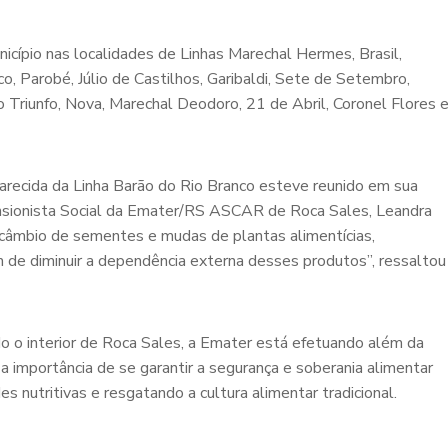
icípio nas localidades de Linhas Marechal Hermes, Brasil,
co, Parobé, Júlio de Castilhos, Garibaldi, Sete de Setembro,
Triunfo, Nova, Marechal Deodoro, 21 de Abril, Coronel Flores 
recida da Linha Barão do Rio Branco esteve reunido em sua
ensionista Social da Emater/RS ASCAR de Roca Sales, Leandra
tercâmbio de sementes e mudas de plantas alimentícias,
m de diminuir a dependência externa desses produtos”, ressaltou
do o interior de Roca Sales, a Emater está efetuando além da
a importância de se garantir a segurança e soberania alimentar
s nutritivas e resgatando a cultura alimentar tradicional.