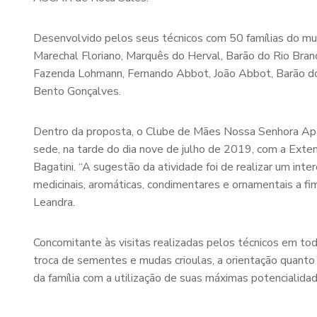
Desenvolvido pelos seus técnicos com 50 famílias do mun
Marechal Floriano, Marquês do Her
val, Barão do Rio Bran
Fazenda Lohmann, Fernando Abbot, João Abbot, Barão do 
Bento Gonçalves.
Dentro da proposta, o Clube de Mães Nossa Senhora Apa
sede, na tarde do dia nove de julho de 2019, com a Ext
Bagatini. “A sugestão da atividade foi de realizar um in
medicinais, aromáticas, condimentares e ornamentais a fi
Leandra.
Concomitante às visitas realizadas pelos técnicos em to
troca de sementes e mudas crioulas, a orientação quanto 
da família com a utilização de suas máximas potencialidade