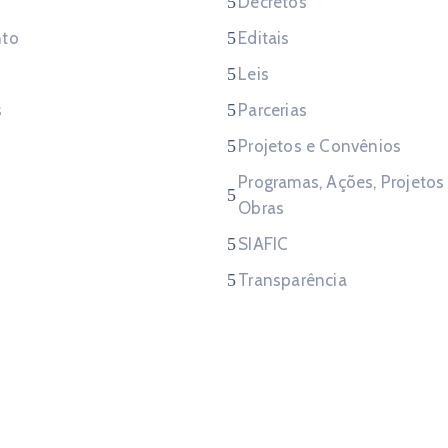
Decretos
to
Editais
Leis
s
Parcerias
Projetos e Convênios
Programas, Ações, Projetos
Obras
SIAFIC
Transparência