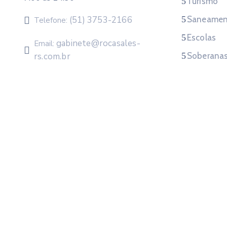
Turismo
(51) 3753-2166
Saneamen
Telefone:
Escolas
gabinete@rocasales-
Email:
rs.com.br
Soberana