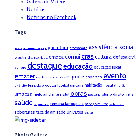
Galeria de Vídeos
Notícias
Notícias no Facebook
Tags
assistência social
agricultura
artesanato
aasca
administração
cras
cultura
comui
cmdca
defesa civil
Brasília
chama crioula
destaque
educação
educação fiscal
dengue
evento
emater
esporte
esportes
enchente
escolas
habitação
feira do produtor
futebol
gincana
hospital
exército
leilão
obras
limpeza
natal
plano diretor
meio ambiente
refis
pecuária
saúde
semana farroupilha
serviço militar
segurança
setembro
soberanas
univates
taça da amizade
visita
Photo Gallery