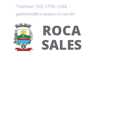
Telefone: (51) 3753-2166
gabinete@rocasales-rs.com.br
Prefeito Se Reúne
Sales
Home
Notícias
Prefeito se reúne com Delegad