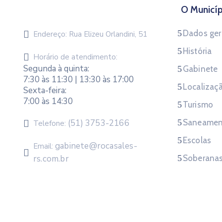
O Municíp
Dados ger
Endereço:
Rua Elizeu Orlandini, 51
História
Horário de atendimento:
Segunda à quinta:
Gabinete
7:30 às 11:30 | 13:30 às 17:00
Localizaç
Sexta-feira:
7:00 às 14:30
Turismo
(51) 3753-2166
Saneamen
Telefone:
Escolas
gabinete@rocasales-
Email:
rs.com.br
Soberana