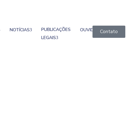
PUBLICAÇÕES
NOTÍCIAS
OUVIDORIA
Contato
LEGAIS
ícia Civil De Roca