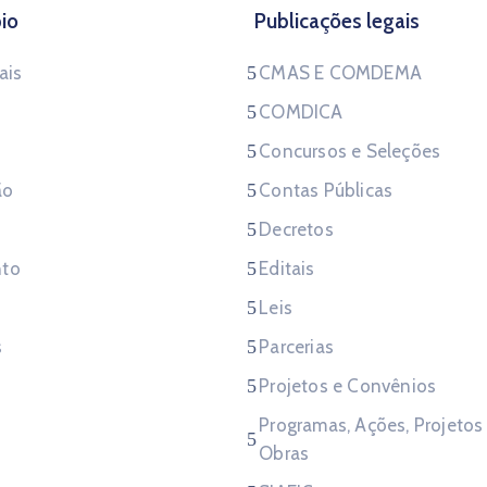
io
Publicações legais
ais
CMAS E COMDEMA
COMDICA
Concursos e Seleções
ão
Contas Públicas
Decretos
to
Editais
Leis
s
Parcerias
Projetos e Convênios
Programas, Ações, Projetos
Obras