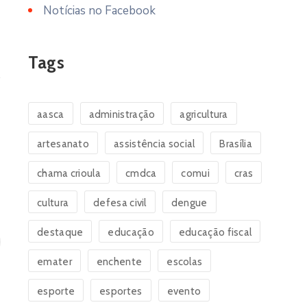
Notícias no Facebook
Tags
aasca
administração
agricultura
artesanato
assistência social
Brasília
chama crioula
cmdca
comui
cras
cultura
defesa civil
dengue
destaque
educação
educação fiscal
emater
enchente
escolas
esporte
esportes
evento