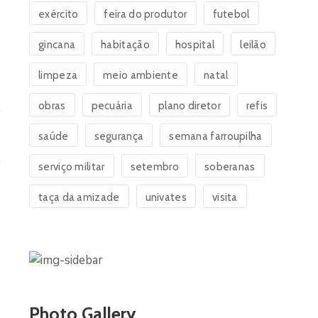
exército
feira do produtor
futebol
gincana
habitação
hospital
leilão
limpeza
meio ambiente
natal
obras
pecuária
plano diretor
refis
saúde
segurança
semana farroupilha
serviço militar
setembro
soberanas
taça da amizade
univates
visita
Photo Gallery