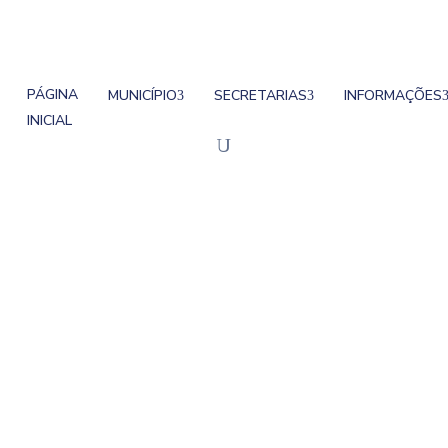
PÁGINA
MUNICÍPIO
SECRETARIAS
INFORMAÇÕES
INICIAL
 Com Delegado Da Pol
o da Polícia Civil de Roca Sales