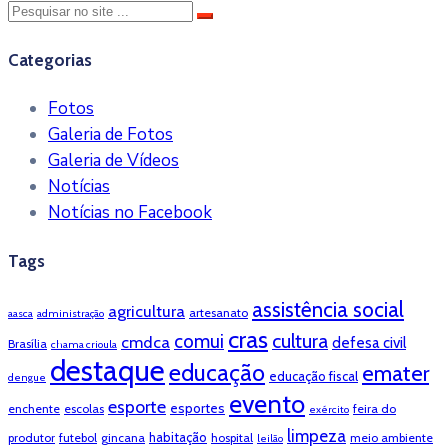
Categorias
Fotos
Galeria de Fotos
Galeria de Vídeos
Notícias
Notícias no Facebook
Tags
assistência social
agricultura
artesanato
aasca
administração
cras
cultura
comui
cmdca
defesa civil
Brasília
chama crioula
destaque
educação
emater
educação fiscal
dengue
evento
esporte
esportes
enchente
escolas
feira do
exército
limpeza
habitação
produtor
futebol
gincana
hospital
meio ambiente
leilão