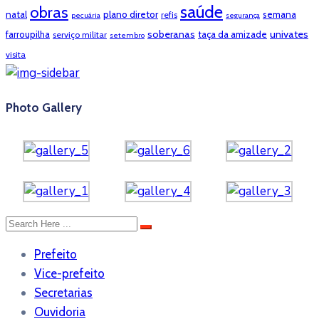
saúde
obras
natal
plano diretor
semana
refis
pecuária
segurança
soberanas
univates
farroupilha
taça da amizade
serviço militar
setembro
visita
Photo Gallery
Prefeito
Vice-prefeito
Secretarias
Ouvidoria