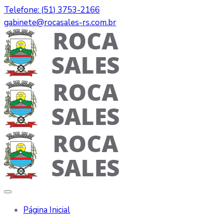
Telefone: (51) 3753-2166
gabinete@rocasales-rs.com.br
Página Inicial