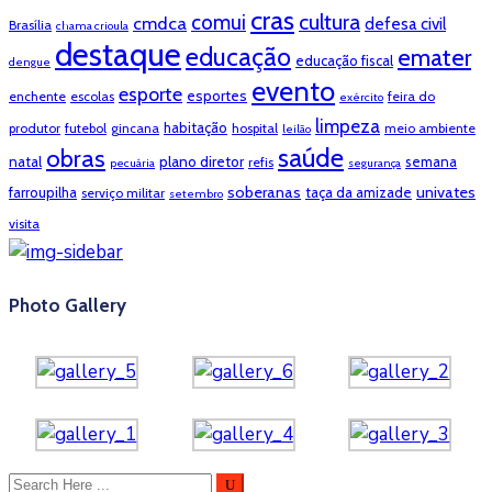
cras
cultura
comui
cmdca
defesa civil
Brasília
chama crioula
destaque
educação
emater
educação fiscal
dengue
evento
esporte
esportes
enchente
escolas
feira do
exército
limpeza
habitação
produtor
futebol
gincana
hospital
meio ambiente
leilão
saúde
obras
natal
plano diretor
semana
refis
pecuária
segurança
soberanas
univates
farroupilha
taça da amizade
serviço militar
setembro
visita
Photo Gallery