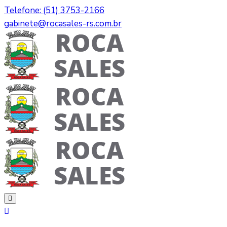
Telefone: (51) 3753-2166
gabinete@rocasales-rs.com.br