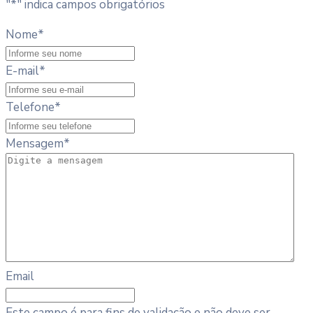
"
*
" indica campos obrigatórios
Nome
*
E-mail
*
Telefone
*
Mensagem
*
Email
Este campo é para fins de validação e não deve ser