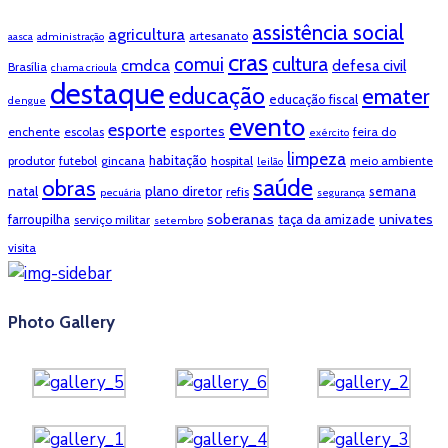
assistência social
agricultura
artesanato
aasca
administração
cras
cultura
comui
cmdca
defesa civil
Brasília
chama crioula
destaque
educação
emater
educação fiscal
dengue
evento
esporte
esportes
enchente
escolas
feira do
exército
limpeza
habitação
produtor
futebol
gincana
hospital
meio ambiente
leilão
saúde
obras
natal
plano diretor
semana
refis
pecuária
segurança
soberanas
univates
farroupilha
taça da amizade
serviço militar
setembro
visita
Photo Gallery