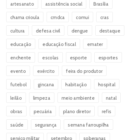
artesanato
assistência social
Brasília
chama crioula
cmdca
comui
cras
cultura
defesa civil
dengue
destaque
educação
educação fiscal
emater
enchente
escolas
esporte
esportes
evento
exército
feira do produtor
futebol
gincana
habitação
hospital
leilão
limpeza
meio ambiente
natal
obras
pecuária
plano diretor
refis
saúde
segurança
semana farroupilha
serviço militar
setembro
soberanas