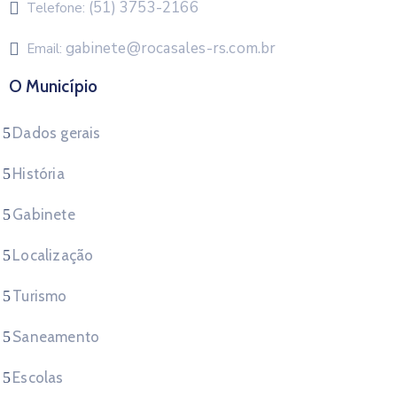
(51) 3753-2166
Telefone:
gabinete@rocasales-rs.com.br
Email:
O Município
Dados gerais
História
Gabinete
Localização
Turismo
Saneamento
Escolas