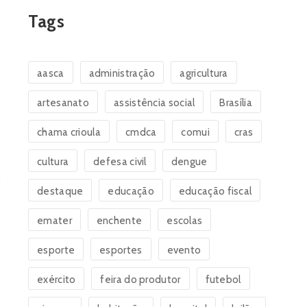
Tags
aasca
administração
agricultura
artesanato
assistência social
Brasília
chama crioula
cmdca
comui
cras
cultura
defesa civil
dengue
destaque
educação
educação fiscal
emater
enchente
escolas
esporte
esportes
evento
exército
feira do produtor
futebol