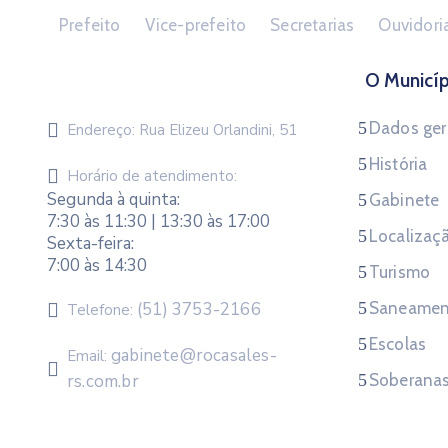
Prefeito
Vice-prefeito
Secretarias
Ouvidori
O Municíp
Dados ger
Endereço:
Rua Elizeu Orlandini, 51
História
Horário de atendimento:
Segunda à quinta:
Gabinete
7:30 às 11:30 | 13:30 às 17:00
Localizaç
Sexta-feira:
7:00 às 14:30
Turismo
(51) 3753-2166
Saneamen
Telefone:
Escolas
gabinete@rocasales-
Email:
rs.com.br
Soberana