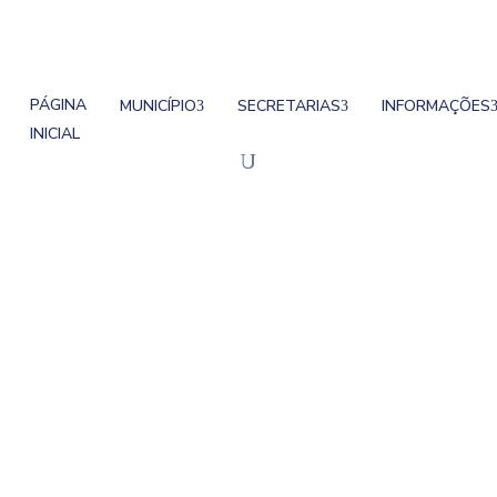
PÁGINA
MUNICÍPIO
SECRETARIAS
INFORMAÇÕES
INICIAL
Audiência Pública – 
iência Pública – Plano Diretor