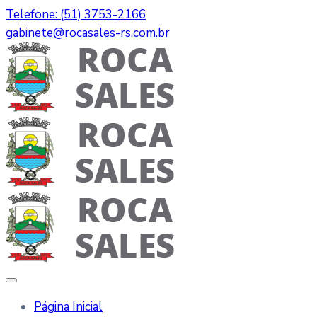
Telefone: (51) 3753-2166
gabinete@rocasales-rs.com.br
Página Inicial