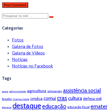
Categorias
Fotos
Galeria de Fotos
Galeria de Vídeos
Notícias
Notícias no Facebook
Tags
assistência social
agricultura
artesanato
aasca
administração
cras
cultura
comui
cmdca
defesa civil
Brasília
chama crioula
destaque
educação
emater
educação fiscal
dengue