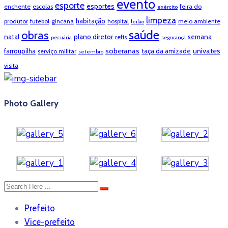
evento
esporte
esportes
enchente
escolas
feira do
exército
limpeza
habitação
produtor
futebol
gincana
hospital
meio ambiente
leilão
saúde
obras
natal
plano diretor
semana
refis
pecuária
segurança
soberanas
univates
farroupilha
taça da amizade
serviço militar
setembro
visita
Photo Gallery
Prefeito
Vice-prefeito