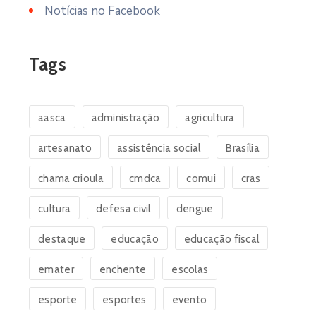
Notícias no Facebook
Tags
aasca
administração
agricultura
artesanato
assistência social
Brasília
chama crioula
cmdca
comui
cras
cultura
defesa civil
dengue
destaque
educação
educação fiscal
emater
enchente
escolas
esporte
esportes
evento