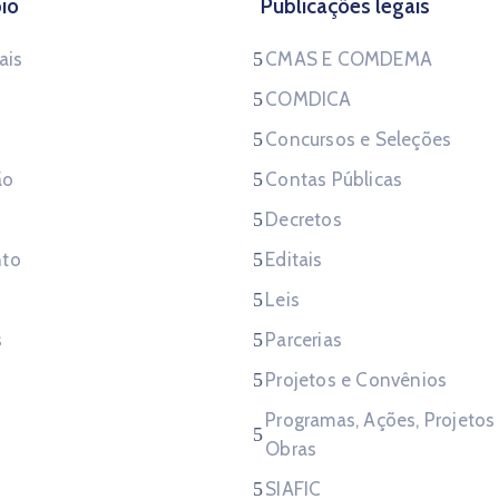
io
Publicações legais
ais
CMAS E COMDEMA
COMDICA
Concursos e Seleções
ão
Contas Públicas
Decretos
to
Editais
Leis
s
Parcerias
Projetos e Convênios
Programas, Ações, Projetos
Obras
SIAFIC