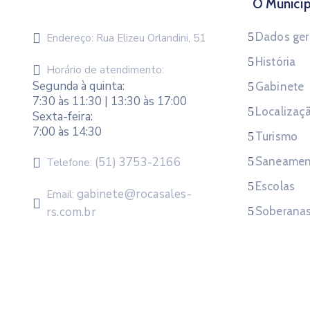
O Municíp
Dados ger
Endereço:
Rua Elizeu Orlandini, 51
História
Horário de atendimento:
Segunda à quinta:
Gabinete
7:30 às 11:30 | 13:30 às 17:00
Localizaç
Sexta-feira:
7:00 às 14:30
Turismo
(51) 3753-2166
Saneamen
Telefone:
Escolas
gabinete@rocasales-
Email:
rs.com.br
Soberana