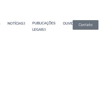
PUBLICAÇÕES
NOTÍCIAS
OUVIDORIA
Contato
LEGAIS
bem Palestras De
buso Infantil
bre o Combate ao Abuso Infantil