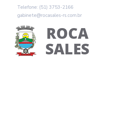
Telefone: (51) 3753-2166
gabinete@rocasales-rs.com.br
Maio Laranja: Esc
Conscientização S
Home
Galeria de Fotos
Maio Laranja: Escolas