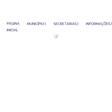
PÁGINA
MUNICÍPIO
SECRETARIAS
INFORMAÇÕES
INICIAL
olas Municipais Rece
obre O Combate Ao A
 Municipais Recebem Palestras de Conscientização So