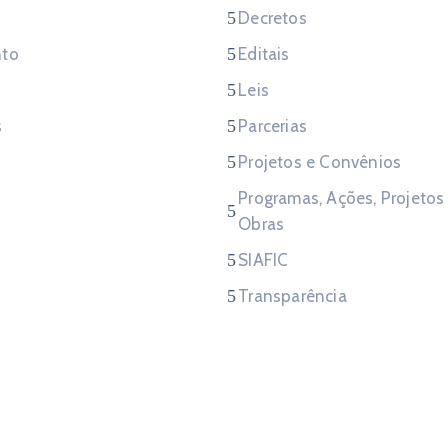
Decretos
to
Editais
Leis
s
Parcerias
Projetos e Convênios
Programas, Ações, Projetos
Obras
SIAFIC
Transparência