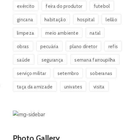
exército
feira do produtor
futebol
gincana
habitação
hospital
leilão
limpeza
meio ambiente
natal
obras
pecuária
plano diretor
refis
saúde
segurança
semana farroupilha
serviço militar
setembro
soberanas
taça da amizade
univates
visita
Photo Gallery