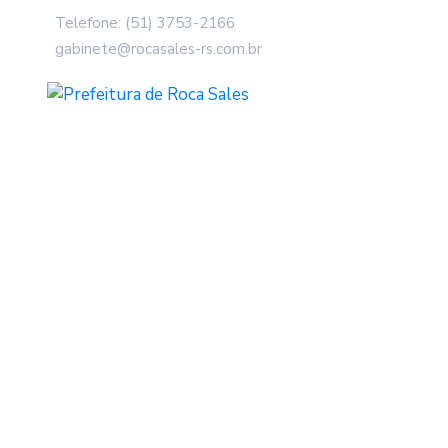
Telefone: (51) 3753-2166
gabinete@rocasales-rs.com.br
Roca Sales Arreca
Eletrônico
Home
Notícias
Roca Sales arrecada mais de R