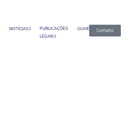
PUBLICAÇÕES
NOTÍCIAS
OUVIDORIA
Contato
LEGAIS
lhão Em Leilão