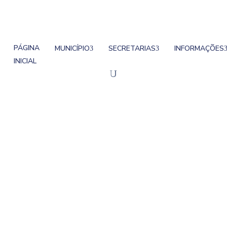
PÁGINA
MUNICÍPIO
SECRETARIAS
INFORMAÇÕES
INICIAL
da Mais De R$ 1,2 Mi
$ 1,2 milhão em leilão eletrônico