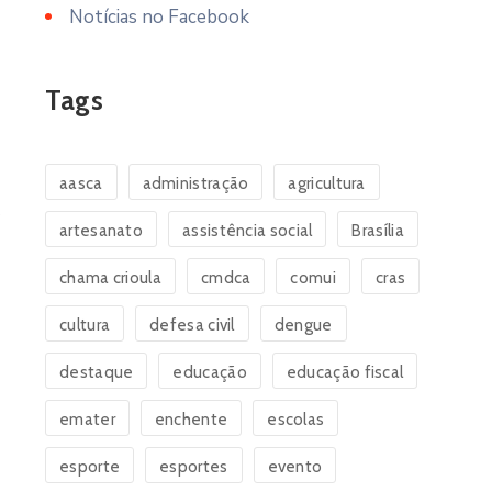
Notícias no Facebook
Tags
aasca
administração
agricultura
s
artesanato
assistência social
Brasília
chama crioula
cmdca
comui
cras
cultura
defesa civil
dengue
destaque
educação
educação fiscal
emater
enchente
escolas
esporte
esportes
evento