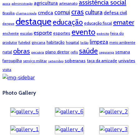
assistência social
agricultura
artesanato
aasca
administração
cras
cultura
comui
cmdca
defesa civil
Brasília
chama crioula
destaque
educação
emater
educação fiscal
dengue
evento
esporte
esportes
enchente
escolas
feira do
exército
limpeza
habitação
produtor
futebol
gincana
hospital
meio ambiente
leilão
saúde
obras
natal
plano diretor
semana
refis
pecuária
segurança
soberanas
univates
farroupilha
taça da amizade
serviço militar
setembro
visita
Photo Gallery