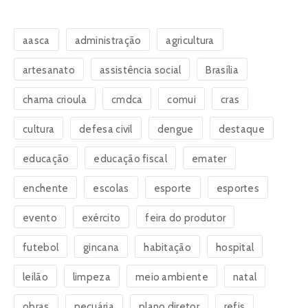
aasca
administração
agricultura
artesanato
assistência social
Brasília
chama crioula
cmdca
comui
cras
cultura
defesa civil
dengue
destaque
educação
educação fiscal
emater
enchente
escolas
esporte
esportes
evento
exército
feira do produtor
futebol
gincana
habitação
hospital
leilão
limpeza
meio ambiente
natal
obras
pecuária
plano diretor
refis