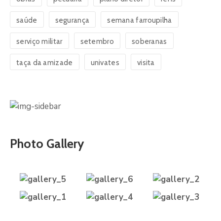
saúde
segurança
semana farroupilha
serviço militar
setembro
soberanas
taça da amizade
univates
visita
Photo Gallery