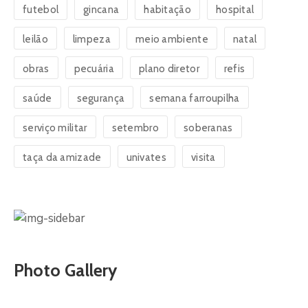
futebol
gincana
habitação
hospital
leilão
limpeza
meio ambiente
natal
obras
pecuária
plano diretor
refis
saúde
segurança
semana farroupilha
serviço militar
setembro
soberanas
taça da amizade
univates
visita
Photo Gallery