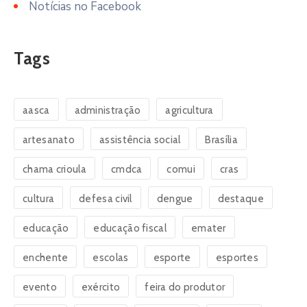
Notícias no Facebook
Tags
aasca
administração
agricultura
artesanato
assistência social
Brasília
chama crioula
cmdca
comui
cras
cultura
defesa civil
dengue
destaque
educação
educação fiscal
emater
enchente
escolas
esporte
esportes
evento
exército
feira do produtor