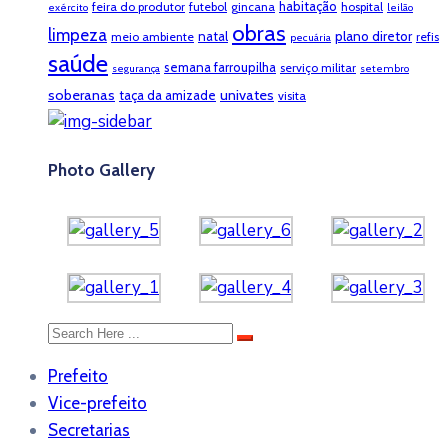
habitação
feira do produtor
futebol
gincana
hospital
exército
leilão
obras
limpeza
natal
plano diretor
meio ambiente
refis
pecuária
saúde
semana farroupilha
serviço militar
segurança
setembro
soberanas
univates
taça da amizade
visita
Photo Gallery
Prefeito
Vice-prefeito
Secretarias