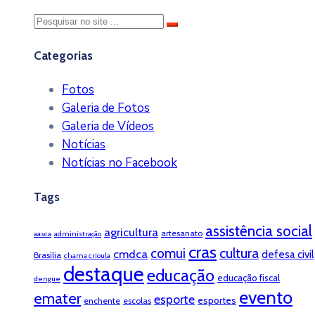
Categorias
Fotos
Galeria de Fotos
Galeria de Vídeos
Notícias
Notícias no Facebook
Tags
assistência social
agricultura
artesanato
aasca
administração
cras
cultura
comui
cmdca
defesa civil
Brasília
chama crioula
destaque
educação
educação fiscal
dengue
evento
emater
esporte
esportes
enchente
escolas