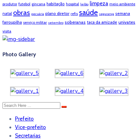
limpeza
habitação
produtor
futebol
gincana
hospital
meio ambiente
leilão
saúde
obras
natal
plano diretor
semana
refis
pecuária
segurança
soberanas
univates
farroupilha
taça da amizade
serviço militar
setembro
visita
Photo Gallery
Prefeito
Vice-prefeito
Secretarias