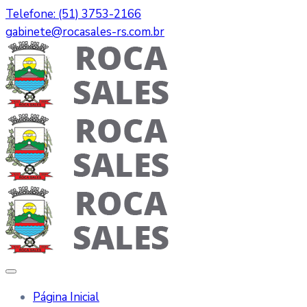
Telefone: (51) 3753-2166
gabinete@rocasales-rs.com.br
Página Inicial