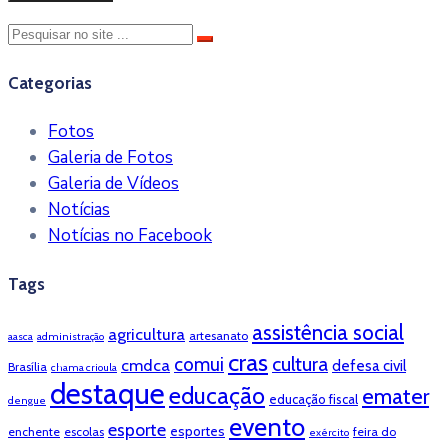
Categorias
Fotos
Galeria de Fotos
Galeria de Vídeos
Notícias
Notícias no Facebook
Tags
assistência social
agricultura
artesanato
aasca
administração
cras
cultura
comui
cmdca
defesa civil
Brasília
chama crioula
destaque
educação
emater
educação fiscal
dengue
evento
esporte
esportes
enchente
escolas
feira do
exército