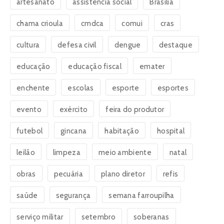
artesanato
assistência social
Brasília
chama crioula
cmdca
comui
cras
cultura
defesa civil
dengue
destaque
educação
educação fiscal
emater
enchente
escolas
esporte
esportes
evento
exército
feira do produtor
futebol
gincana
habitação
hospital
leilão
limpeza
meio ambiente
natal
obras
pecuária
plano diretor
refis
saúde
segurança
semana farroupilha
serviço militar
setembro
soberanas