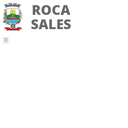
PÁGINA
INICIAL
MUNICÍPIO
SECRETARIAS
INFORMAÇÕES
NOTÍCIAS
PUBLICAÇÕES
LEGAIS
Roca Sales
OUVIDORIA
Recebe Novo
Veículo Da