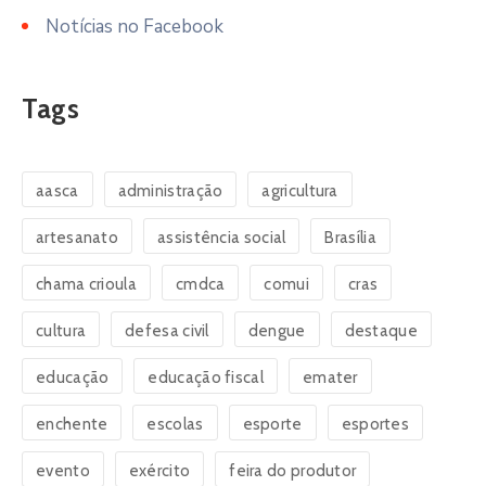
Notícias no Facebook
Tags
aasca
administração
agricultura
artesanato
assistência social
Brasília
chama crioula
cmdca
comui
cras
cultura
defesa civil
dengue
destaque
educação
educação fiscal
emater
enchente
escolas
esporte
esportes
evento
exército
feira do produtor