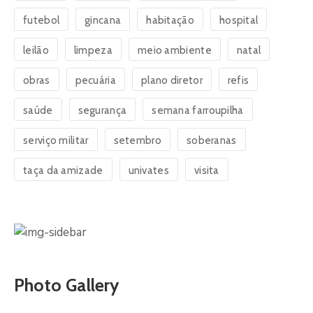
futebol
gincana
habitação
hospital
leilão
limpeza
meio ambiente
natal
obras
pecuária
plano diretor
refis
saúde
segurança
semana farroupilha
serviço militar
setembro
soberanas
taça da amizade
univates
visita
Photo Gallery