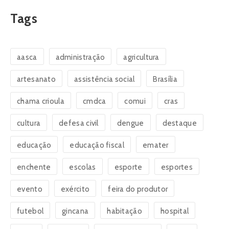
Tags
aasca
administração
agricultura
artesanato
assistência social
Brasília
chama crioula
cmdca
comui
cras
cultura
defesa civil
dengue
destaque
educação
educação fiscal
emater
enchente
escolas
esporte
esportes
evento
exército
feira do produtor
futebol
gincana
habitação
hospital