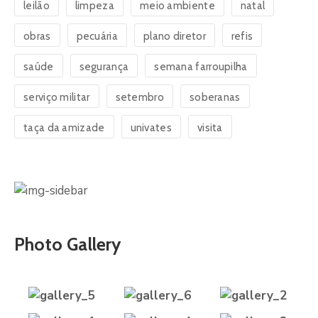
leilão
limpeza
meio ambiente
natal
obras
pecuária
plano diretor
refis
saúde
segurança
semana farroupilha
serviço militar
setembro
soberanas
taça da amizade
univates
visita
Photo Gallery